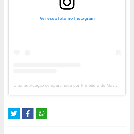
Ver essa foto no Instagram
Uma publicação compartilhada por Prefeitura de Massapê do Piauí (@prefeiturademassapedopiaui)